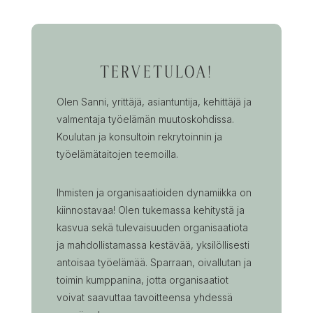
TERVETULOA!
Olen Sanni, yrittäjä, asiantuntija, kehittäjä ja
valmentaja työelämän muutoskohdissa.
Koulutan ja konsultoin rekrytoinnin ja
työelämätaitojen teemoilla.
Ihmisten ja organisaatioiden dynamiikka on
kiinnostavaa! Olen tukemassa kehitystä ja
kasvua sekä tulevaisuuden organisaatiota
ja mahdollistamassa kestävää, yksilöllisesti
antoisaa työelämää. Sparraan, oivallutan ja
toimin kumppanina, jotta organisaatiot
voivat saavuttaa tavoitteensa yhdessä