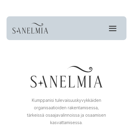

Call Us:
714-555-1212
Kumppanisi tulevaisuuskyvykkäiden
organisaatioiden rakentamisessa,
tärkeissä osaajavalinnoissa ja osaamisen
kasvattamisessa.