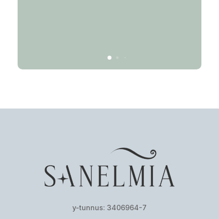
er,
y-tunnus: 3406964-7